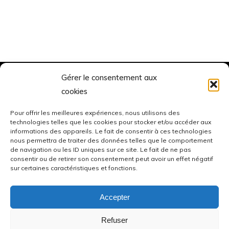
Gérer le consentement aux
Instagram
Facebook
Le 235
Politique de Cookie
cookies
Restaurant
Conditions
Bistronomique
générales
Pour offrir les meilleures expériences, nous utilisons des
29 Rue de la
technologies telles que les cookies pour stocker et/ou accéder aux
informations des appareils. Le fait de consentir à ces technologies
République, 76440
nous permettra de traiter des données telles que le comportement
Forges-les-Eaux
de navigation ou les ID uniques sur ce site. Le fait de ne pas
consentir ou de retirer son consentement peut avoir un effet négatif
sur certaines caractéristiques et fonctions.
Accepter
©2026 le235
Refuser